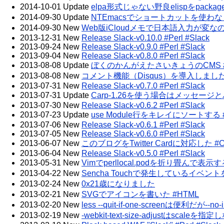
2014-10-01
Update
elpa形式じゃない野良elispをpackage-i
2014-09-30
Update
NTEmacsでショートカットを使わなく
2014-09-30
New
Web版iCloudメモで日本語入力が変なのを直
2013-12-31
New
Release Slack-v0.10.0 #Perl #Slack
2013-09-24
New
Release Slack-v0.9.0 #Perl #Slack
2013-09-04
New
Release Slack-v0.8.0 #Perl #Slack
2013-08-08
Update
ぼくのかんがえたさいきょうのCMS 
2013-08-08
New
コメント機能（Disqus）を導入しました
2013-07-31
New
Release Slack-v0.7.0 #Perl #Slack
2013-07-31
Update
Carp-1.26を使う場合はメッセー
2013-07-30
New
Release Slack-v0.6.2 #Perl #Slack
2013-07-23
Update
use Module行をキレイにソートする #E
2013-07-06
New
Release Slack-v0.6.1 #Perl #Slack
2013-07-05
New
Release Slack-v0.6.0 #Perl #Slack
2013-06-07
New
このブログをTwitter Cardに対応した #
2013-06-04
New
Release Slack-v0.5.0 #Perl #Slack
2013-05-31
New
Vimでperllocal.podを折り畳んで表示する 
2013-04-22
New
Sencha Touchで発生しているイベントを眺
2013-02-24
New
0x21歳になりました
2013-02-21
New
SVGでアイコンを書いた #HTML
2013-02-20
New
less --quit-if-one-screenは便利だが--n
2013-02-19
New
-webkit-text-size-adjustはsca