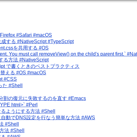
x #Safari #macOS
tiveScript #TypeScript
ntent.cssを共用する #OS
ent. You must call removeView() on the child's parent first.` #Na
る方法 #NativeScript
peScript で書くときのベストプラクティス
入れ替える #OS #macOS
t #CSS
#Shell
ンドウ分割の復元に失敗するのを直す #Emacs
E html>` #Perl
うにする方法 #Shell
自動でDNS設定を行なう簡単な方法 #AWS
#Shell
 #Shell
 #AWS