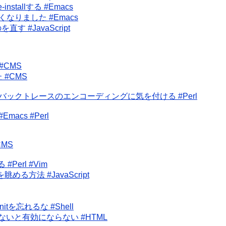
nstallする #Emacs
なりました #Emacs
す #JavaScript
#CMS
 #CMS
ジとバックトレースのエンコーディングに気を付ける #Perl
macs #Perl
CMS
#Perl #Vim
める方法 #JavaScript
o-initを忘れるな #Shell
leを指定しないと有効にならない #HTML