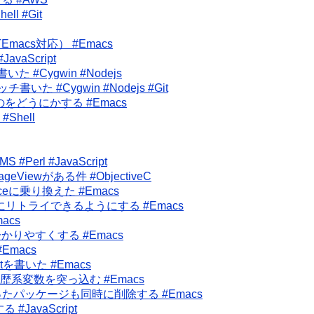
l #Git
macs対応） #Emacs
vaScript
 #Cygwin #Nodejs
いた #Cygwin #Nodejs #Git
のをどうにかする #Emacs
#Shell
rl #JavaScript
ageViewがある件 #ObjectiveC
ceに乗り換えた #Emacs
合にリトライできるようにする #Emacs
acs
を分かりやすくする #Emacs
#Emacs
istを書いた #Emacs
べての履歴系変数を突っ込む #Emacs
パッケージも同時に削除する #Emacs
JavaScript