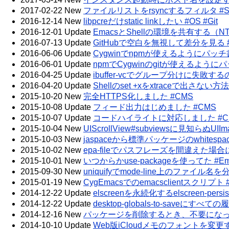
2017-02-22
New
ファイルリストをrsyncするフィルタ #Shel
2016-12-14
New
libpcreだけstatic linkしたい #OS #Git
2016-12-01
Update
EmacsとShellの環境を共有する（NTE
2016-07-13
Update
GitHubで空白を無視して差分を見る #Ja
2016-06-06
Update
Cygwinでnpmが使えるようにパッチ書いた
2016-06-01
Update
npmでCygwinのgitが使えるようにパッチ書
2016-04-25
Update
ibuffer-vcでグループ分けに失敗する
2016-04-20
Update
Shellのset +xをxtraceで出さない方法 
2015-10-20
New
完全HTTPS化しました #CMS
2015-10-08
Update
フィード出力はじめました #CMS
2015-10-07
Update
コードハイライトに対応しました #CMS #Pe
2015-10-04
New
UIScrollView#subviewsに見知らぬUIIm
2015-10-03
New
jaspaceから標準パッケージのwhitespa
2015-10-02
New
epa-fileでパスフレーズを間違えた場
2015-10-01
New
いつからかuse-packageを使ってた #Em
2015-09-30
New
uniquifyでmode-line上のファイル名
2015-01-19
New
CygEmacsでのemacsclientスクリプト 
2014-12-22
Update
elscreenを永続化するelscreen-pers
2014-12-22
Update
desktop-globals-to-saveにす
2014-12-16
New
パッケージを削除するとき、不要になった
2014-10-10
Update
Web版iCloudメモのフォントを変更する #