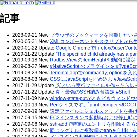
Robario Tech
GitHub
記事
2023-09-21
New
ブラウザのブックマークを同期したい #Firefo
2020-05-31
New
XMLコンポーネントをスクリプトから生成する #Na
2020-01-22
Update
Google ChromeでFirefoxのuserCo
2019-11-22
Update
`The specified child already has a par
2019-09-18
New
RadListViewのitemHeightを動的に設定す
2019-08-27
New
#NativeScript のプラグインを #Ty
2019-08-23
New
Terminal.appでcommandとoptionを
2018-08-03
New
CSSにJavaScriptを埋め込む #JavaScrip
2017-11-29
Update
`$`という実行ファイルを作ったら捗った 
2017-11-22
Update
真・最強のSSH踏み台設定 #Shell
2017-11-09
New
window-state-putがときどきウィ
2017-10-19
New
Perlクイズです。`print Dumper <!DOCTYP
2017-09-19
New
設定ファイルにシェルスクリプトを書けるよ
2017-09-15
New
EC2インスタンス起動時および停止時に
2017-09-06
New
ssh-addで特定のエントリを削除する方法 
2017-08-30
New
同じシグナルに複数個のtrapを仕掛ける方法
2017-03-14
New
インスタンス起動時にホスト名を設定する